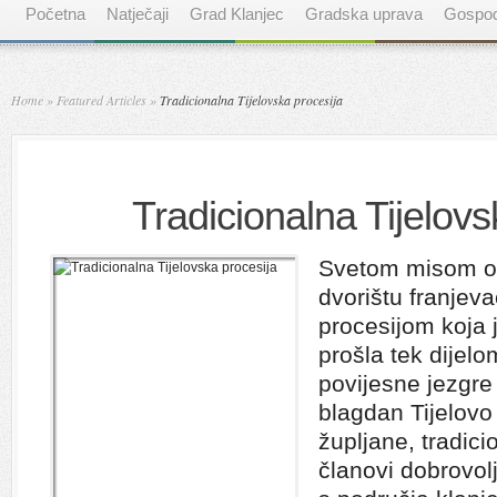
Početna
Natječaji
Grad Klanjec
Gradska uprava
Gospod
Home
»
Featured Articles
»
Tradicionalna Tijelovska procesija
Tradicionalna Tijelovs
Svetom misom o
dvorištu franjev
procesijom koja 
prošla tek dijelo
povijesne jezgre 
blagdan Tijelovo 
župljane, tradici
članovi dobrovol