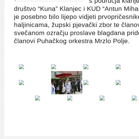
s područja klan
društvo “Kuna” Klanjec i KUD “Antun Mihano
je posebno bilo lijepo vidjeti prvopričesnik
haljinicama, župski pjevački zbor te člano
svečanom ozračju proslave blagdana pridon
članovi Puhačkog orkestra Mrzlo Polje.